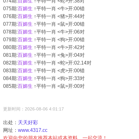
074期:
百媚生
↑平特一肖 <蛇>开:38对
075期:
百媚生
↑平特一肖 <牛>开:00错
076期:
百媚生
↑平特一肖 <猪>开:44对
077期:
百媚生
↑平特一肖 <鼠>开:00错
078期:
百媚生
↑平特一肖 <牛>开:06对
079期:
百媚生
↑平特一肖 <狗>开:00错
080期:
百媚生
↑平特一肖 <牛>开:42对
081期:
百媚生
↑平特一肖 <兔>开:04对
082期:
百媚生
↑平特一肖 <蛇>开:02.14对
083期:
百媚生
↑平特一肖 <虎>开:00错
084期:
百媚生
↑平特一肖 <狗>开:33对
085期:
百媚生
↑平特一肖 <鼠>开:00对
更新时间：2026-08-06 4:01:17
出处：
天天好彩
网址：
www.4317.cc
欢迎向您的朋友推荐本站或本资料，一起交流！