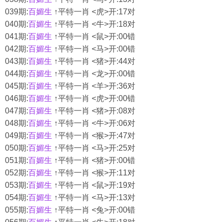
039期:
百媚生
↑平特一肖 <虎>开:17对
040期:
百媚生
↑平特一肖 <牛>开:18对
041期:
百媚生
↑平特一肖 <鼠>开:00错
042期:
百媚生
↑平特一肖 <马>开:00错
043期:
百媚生
↑平特一肖 <猪>开:44对
044期:
百媚生
↑平特一肖 <龙>开:00错
045期:
百媚生
↑平特一肖 <羊>开:36对
046期:
百媚生
↑平特一肖 <虎>开:00错
047期:
百媚生
↑平特一肖 <猪>开:08对
048期:
百媚生
↑平特一肖 <牛>开:06对
049期:
百媚生
↑平特一肖 <猴>开:47对
050期:
百媚生
↑平特一肖 <马>开:25对
051期:
百媚生
↑平特一肖 <猪>开:00错
052期:
百媚生
↑平特一肖 <猴>开:11对
053期:
百媚生
↑平特一肖 <鼠>开:19对
054期:
百媚生
↑平特一肖 <马>开:13对
055期:
百媚生
↑平特一肖 <兔>开:00错