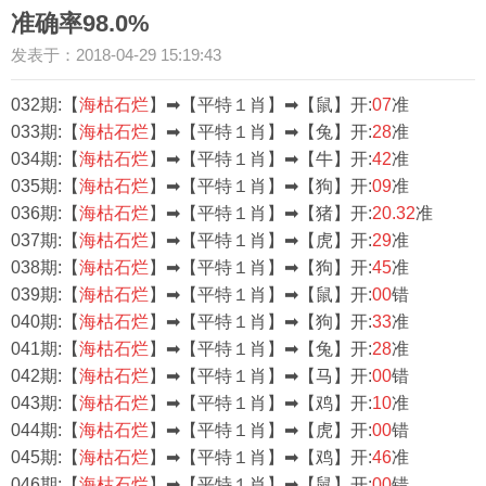
准确率98.0%
发表于：2018-04-29 15:19:43
032期:【
海枯石烂
】➡【平特１肖】➡【鼠
】开:
07
准
033期:【
海枯石烂
】➡【平特１肖】➡【兔
】开:
28
准
034期:【
海枯石烂
】➡【平特１肖】➡【牛
】开:
42
准
035期:【
海枯石烂
】➡【平特１肖】➡【狗
】开:
09
准
036期:【
海枯石烂
】➡【平特１肖】➡【猪
】开:
20.32
准
037期:【
海枯石烂
】➡【平特１肖】➡【虎
】开:
29
准
038期:【
海枯石烂
】➡【平特１肖】➡【狗
】开:
45
准
039期:【
海枯石烂
】➡【平特１肖】➡【鼠
】开:
00
错
040期:【
海枯石烂
】➡【平特１肖】➡【狗
】开:
33
准
041期:【
海枯石烂
】➡【平特１肖】➡【兔
】开:
28
准
042期:【
海枯石烂
】➡【平特１肖】➡【马
】开:
00
错
043期:【
海枯石烂
】➡【平特１肖】➡【鸡
】开:
10
准
044期:【
海枯石烂
】➡【平特１肖】➡【虎
】开:
00
错
045期:【
海枯石烂
】➡【平特１肖】➡【鸡
】开:
46
准
046期:【
海枯石烂
】➡【平特１肖】➡【鼠
】开:
00
错